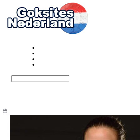
Top 17 beste goksites
Bonussen bij goksites
Betaalmethoden
Spelaanbieders
Maud Van Der Meer: online casino-expert
Ik ben Maud Van Der Meer en ik schrijf online casinorecensies voor
Updated: mei 6, 2026